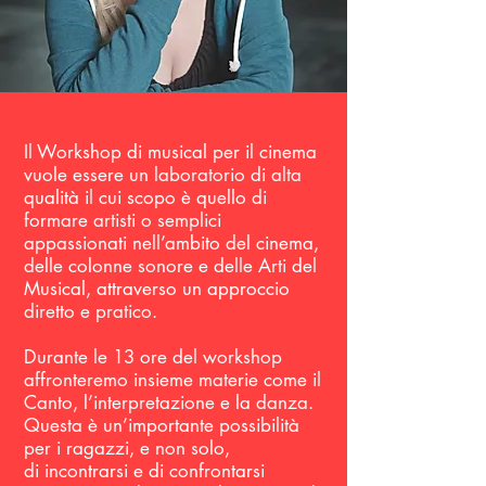
Il Workshop di musical per il cinema
vuole essere un laboratorio di alta
qualità il cui scopo è quello di
formare artisti o semplici
appassionati nell’ambito del cinema,
delle colonne sonore e delle Arti del
Musical, attraverso un approccio
diretto e pratico.
Durante le 13 ore del workshop
affronteremo insieme materie come il
Canto, l’interpretazione e la danza.
Questa è un’importante possibilità
per i ragazzi, e non solo,
di incontrarsi e di confrontarsi